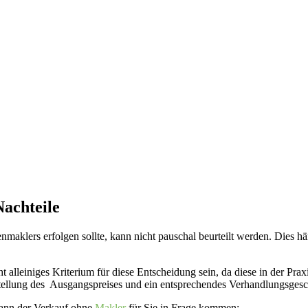
achteile
maklers erfolgen sollte, kann nicht pauschal beurteilt werden. Dies h
 alleiniges Kriterium für diese Entscheidung sein, da diese in der Prax
nstellung des Ausgangspreises und ein entsprechendes Verhandlungsgesc
kann der Verkauf ohne
Makler
für Sie in Frage kommen: